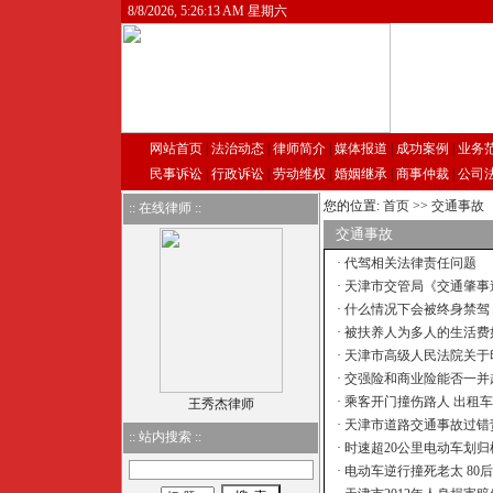
8/8/2026, 5:26:13 AM 星期六
网站首页
|
法治动态
|
律师简介
|
媒体报道
|
成功案例
|
业务
民事诉讼
|
行政诉讼
|
劳动维权
|
婚姻继承
|
商事仲裁
|
公司
您的位置:
首页
>>
交通事故
:: 在线律师 ::
交通事故
·
代驾相关法律责任问题
·
天津市交管局《交通肇事逃
·
什么情况下会被终身禁驾
·
被扶养人为多人的生活费
·
天津市高级人民法院关于印
·
交强险和商业险能否一并
·
乘客开门撞伤路人 出租车
王秀杰律师
·
天津市道路交通事故过错责
:: 站内搜索 ::
·
时速超20公里电动车划归机
·
电动车逆行撞死老太 80后