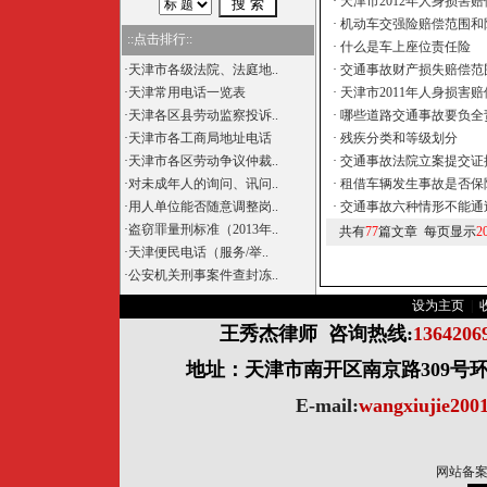
·
天津市2012年人身损害赔
·
机动车交强险赔偿范围和
::点击排行::
·
什么是车上座位责任险
·
天津市各级法院、法庭地..
·
交通事故财产损失赔偿范
·
天津常用电话一览表
·
天津市2011年人身损害赔
·
天津各区县劳动监察投诉..
·
哪些道路交通事故要负全
·
天津市各工商局地址电话
·
残疾分类和等级划分
·
天津市各区劳动争议仲裁..
·
交通事故法院立案提交证
·
对未成年人的询问、讯问..
·
租借车辆发生事故是否保
·
用人单位能否随意调整岗..
·
交通事故六种情形不能通
·
盗窃罪量刑标准（2013年..
共有
77
篇文章 每页显示
2
·
天津便民电话（服务/举..
·
公安机关刑事案件查封冻..
设为主页
|
王秀杰律师
咨询热线:
136420
地址：天津市南开区南京路309号环球
E-mail:
wangxiujie20
网站备案