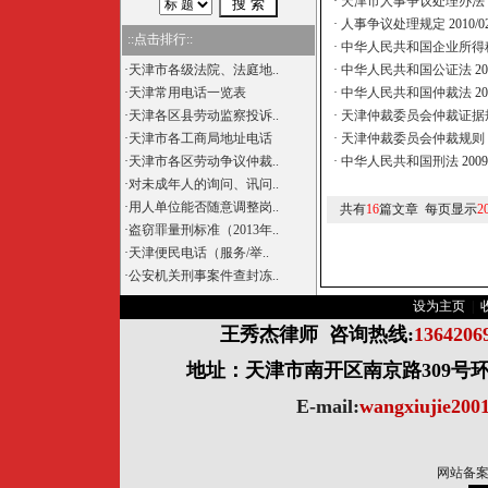
·
天津市人事争议处理办法
·
人事争议处理规定
2010/0
::点击排行::
·
中华人民共和国企业所得
·
天津市各级法院、法庭地..
·
中华人民共和国公证法
20
·
天津常用电话一览表
·
中华人民共和国仲裁法
20
·
天津各区县劳动监察投诉..
·
天津仲裁委员会仲裁证据
·
天津市各工商局地址电话
·
天津仲裁委员会仲裁规则
·
天津市各区劳动争议仲裁..
·
中华人民共和国刑法
2009
·
对未成年人的询问、讯问..
·
用人单位能否随意调整岗..
共有
16
篇文章 每页显示
2
·
盗窃罪量刑标准（2013年..
·
天津便民电话（服务/举..
·
公安机关刑事案件查封冻..
设为主页
|
王秀杰律师
咨询热线:
136420
地址：天津市南开区南京路309号环球
E-mail:
wangxiujie20
网站备案