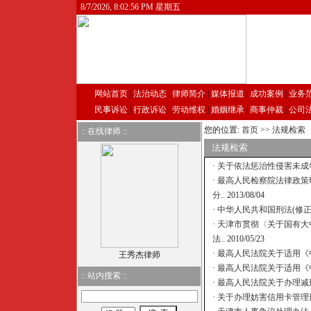
8/7/2026, 8:02:56 PM 星期五
网站首页
|
法治动态
|
律师简介
|
媒体报道
|
成功案例
|
业务
民事诉讼
|
行政诉讼
|
劳动维权
|
婚姻继承
|
商事仲裁
|
公司
您的位置:
首页
>>
法规检索
:: 在线律师 ::
法规检索
·
关于依法惩治性侵害未成
·
最高人民检察院法律政策
分..
2013/08/04
·
中华人民共和国刑法(修正
·
天津市贯彻〈关于国有大
法..
2010/05/23
·
最高人民法院关于适用《
王秀杰律师
·
最高人民法院关于适用《
:: 站内搜索 ::
·
最高人民法院关于办理减
·
关于办理妨害信用卡管理