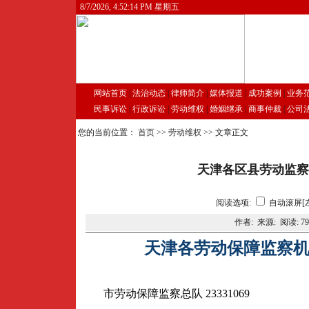
8/7/2026, 4:52:14 PM 星期五
网站首页
|
法治动态
|
律师简介
|
媒体报道
|
成功案例
|
业务
民事诉讼
|
行政诉讼
|
劳动维权
|
婚姻继承
|
商事仲裁
|
公司
您的当前位置：
首页
>>
劳动维权
>> 文章正文
天津各区县劳动监察
阅读选项:
自动滚屏[
作者: 来源: 阅读:
79
天津各劳动保障监察
市劳动保障监察总队 23331069