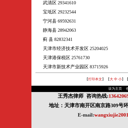
武清区 29341610
宝坻区 29232544
宁河县 69592631
静海县 28942063
蓟 县 82832341
天津市经济技术开发区 25204025
天津港保税区 25761730
天津市新技术产业园区 83715926
【
打印本文
】 【
大
中
小
】
设为主页
|
王秀杰律师
咨询热线:
136420
地址：天津市南开区南京路309号环球
E-mail:
wangxiujie20