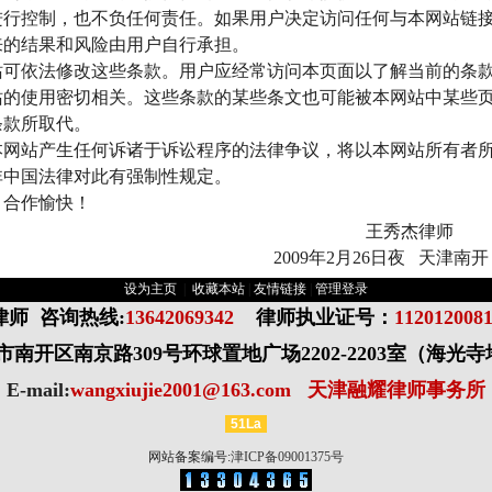
进行控制，也不负任何责任。如果用户决定访问任何与本网站链
来的结果和风险由用户自行承担。
站可依法修改这些条款。用户应经常访问本页面以了解当前的条
站的使用密切相关。这些条款的某些条文也可能被本网站中某些
条款所取代。
本网站产生任何诉诸于诉讼程序的法律争议，将以本网站所有者
非中国法律对此有强制性规定。
，合作愉快！
王秀杰律师
2009
年
2
月
26
日
夜
天津南开
设为主页
|
收藏本站
|
友情链接
|
管理登录
律师
咨询热线:
13642069342
律师执业证号：
112012008
南开区南京路309号环球置地广场2202-2203室（海光
E-mail:
wangxiujie2001@163.com
天津融耀律师事务所
51La
网站备案编号:
津ICP备09001375号