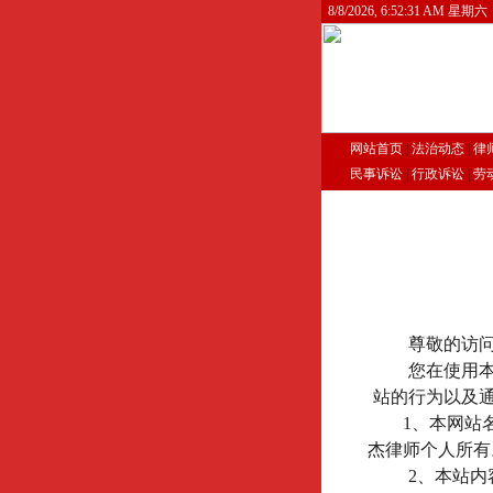
8/8/2026, 6:52:31 AM 星期六
网站首页
|
法治动态
|
律
民事诉讼
|
行政诉讼
|
劳
尊敬的访
您在使用
站的行为以及
1
、本网站名称
杰律师个人所有
2
、本站内