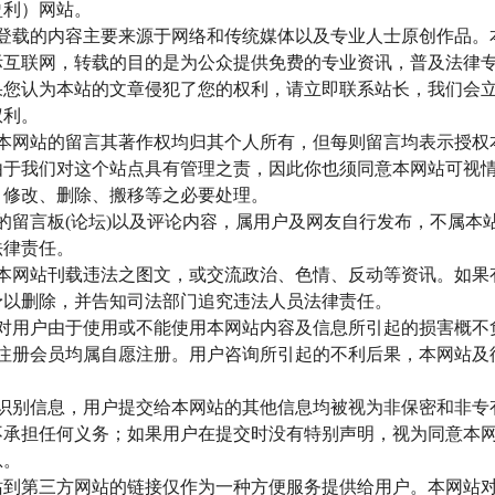
盈利）网站。
登载的内容主要来源于网络和传统媒体以及专业人士原创作品。
际互联网，转载的目的是为公众提供免费的专业资讯，普及法律
果您认为本站的文章侵犯了您的权利，请立即联系站长，我们会
权利。
本网站的留言其著作权均归其个人所有，但每则留言均表示授权
由于我们对这个站点具有管理之责，因此你也须同意本网站可视
、修改、删除、搬移等之必要处理。
的留言板(论坛)以及评论内容，属用户及网友自行发布，不属本
法律责任。
本网站刊载违法之图文，或交流政治、色情、反动等资讯。如果
予以删除，并告知司法部门追究违法人员法律责任。
对用户由于使用或不能使用本网站内容及信息所引起的损害概不
注册会员均属自愿注册。用户咨询所引起的不利后果，本网站及
识别信息，用户提交给本网站的其他信息均被视为非保密和非专
不承担任何义务；如果用户在提交时没有特别声明，视为同意本
息。
站到第三方网站的链接仅作为一种方便服务提供给用户。本网站