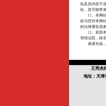
站及其内容不
站，其可能带
11
、本网
款与您对本网
的法律通告或
12
、若因
管辖法院，除
谢谢光临
王秀杰
地址：天津市