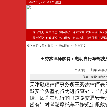
8/10/2026, 7:22:54 AM 星期一
网站首页
|
法治动态
|
律师简介
|
媒体报道
|
成功案例
|
业务
民事诉讼
|
行政诉讼
|
劳动维权
|
婚姻继承
|
商事仲裁
|
公司
您的当前位置：
首页
>>
媒体报道
>> 文章正文
王秀杰律师解答：电动自行车驾驶
阅读选项:
自动滚屏[
作者: 来源: 阅读:
5
天津融耀律师事务所王秀杰律师表
戴安全头盔的行为进行查处，当前
据。因为在现行的《道路交通安全
然有针对驾驶摩托车不按规定佩戴