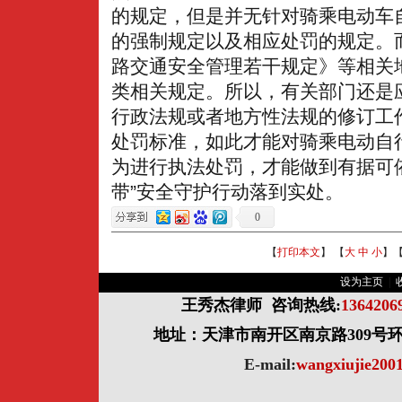
的规定，但是并无针对骑乘电动车
的强制规定以及相应处罚的规定。
路交通安全管理若干规定》等相关
类相关规定。所以，有关部门还是
行政法规或者地方性法规的修订工
处罚标准，如此才能对骑乘电动自
为进行执法处罚，才能做到有据可
带”安全守护行动落到实处。
0
【
打印本文
】 【
大
中
小
】
设为主页
|
王秀杰律师
咨询热线:
136420
地址：天津市南开区南京路309号环球
E-mail:
wangxiujie20