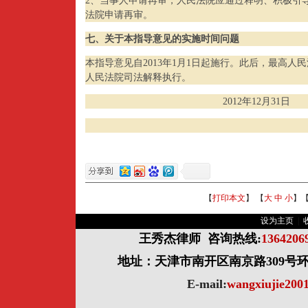
2、当事人申请再审，人民法院应通过释明、积极引
法院申请再审。
七、关于本指导意见的实施时间问题
本指导意见自2013年1月1日起施行。此后，最高
人民法院司法解释执行。
2012
年
12
月
31
日
【
打印本文
】 【
大
中
小
】
设为主页
|
王秀杰律师
咨询热线:
136420
地址：天津市南开区南京路309号环球
E-mail:
wangxiujie20