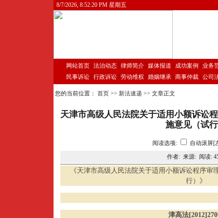
8/7/2026, 8:52:21 PM 星期五
网站首页
|
法治动态
|
律师简介
|
媒体报道
|
成功案例
|
业务
民事诉讼
|
行政诉讼
|
劳动维权
|
婚姻继承
|
商事仲裁
|
公司
您的当前位置：
首页
>>
新法速递
>> 文章正文
天津市高级人民法院关于适用小额诉讼程
施意见（试行
阅读选项:
自动滚屏[
作者: 来源: 阅读:
4
《天津市高级人民法院关于适用小额诉讼程序审
行）》
津高法[2012]270